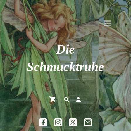
Die
Schmucktruhe