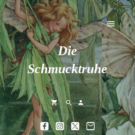
Die
Schmucktruhe