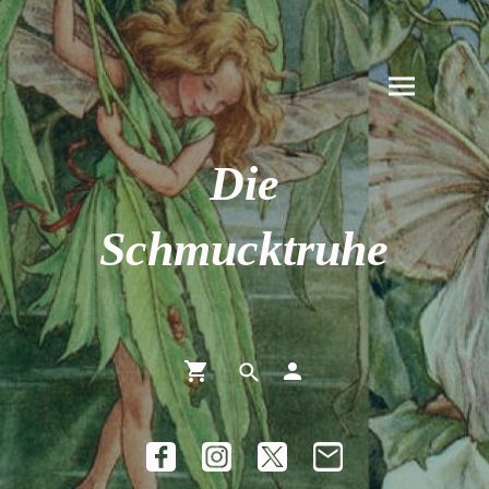
Die
Schmucktruhe