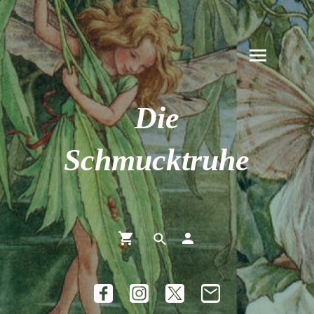
Die
Schmucktruhe