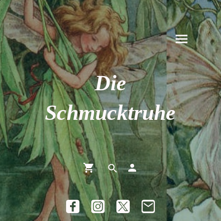
Die
Schmucktruhe