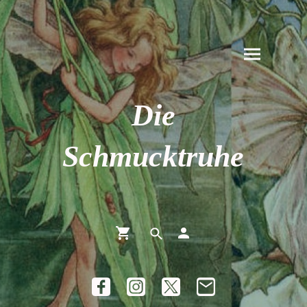
Die
Schmucktruhe