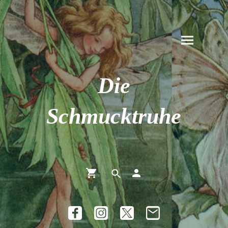
Die
Schmucktruhe