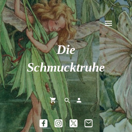
Die
Schmucktruhe