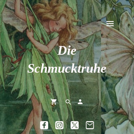
Die
Schmucktruhe