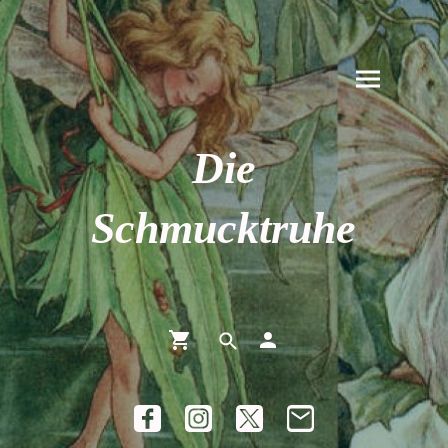
Die
Schmucktruhe