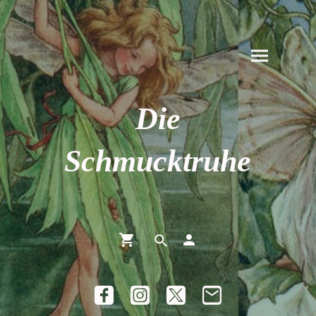
Die
Schmucktruhe