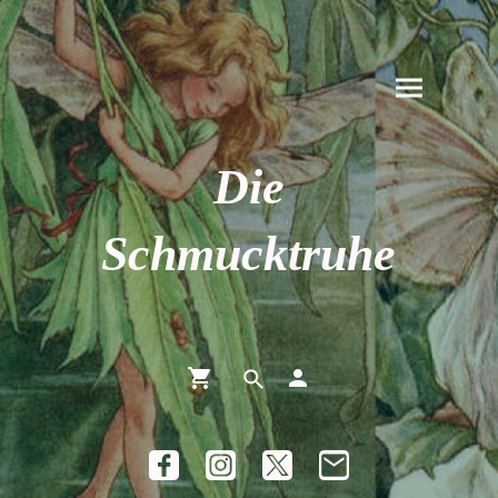
Die
Schmucktruhe