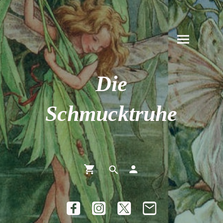
Die
Schmucktruhe