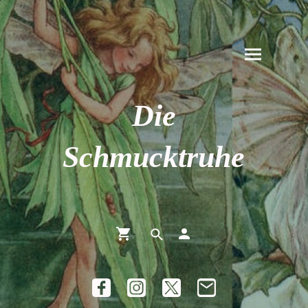
Die
Schmucktruhe