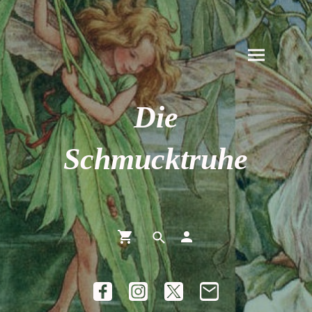
Die
Schmucktruhe