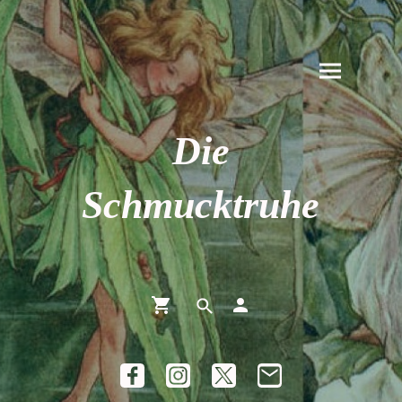
Die
Schmucktruhe