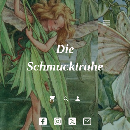
Die
Schmucktruhe