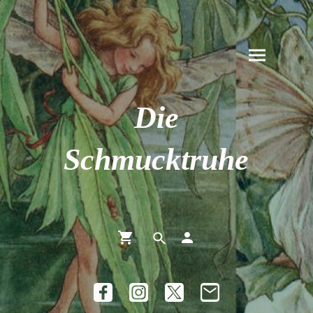
Die
Schmucktruhe