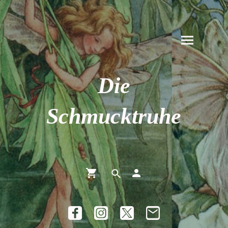
Die
Schmucktruhe