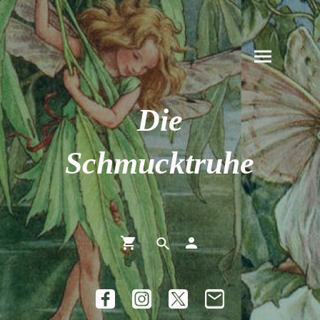
Die
Schmucktruhe