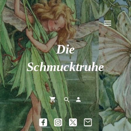
Die
Schmucktruhe