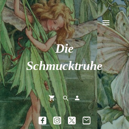
Die
Schmucktruhe