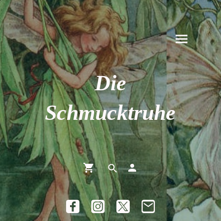
Die
Schmucktruhe