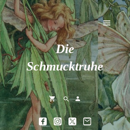
Die
Schmucktruhe